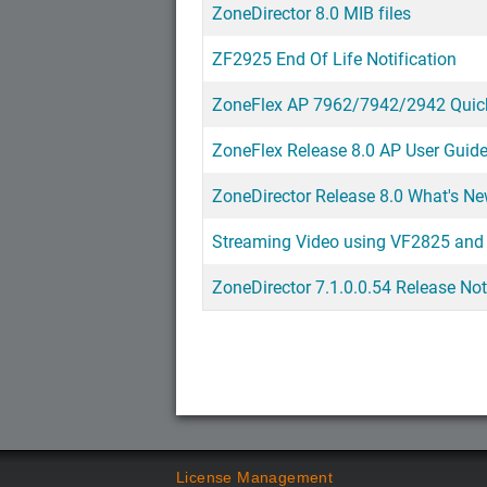
ZoneDirector 8.0 MIB files
ZF2925 End Of Life Notification
ZoneFlex AP 7962/7942/2942 Quic
ZoneFlex Release 8.0 AP User Guid
ZoneDirector Release 8.0 What's N
Streaming Video using VF2825 an
ZoneDirector 7.1.0.0.54 Release No
License Management