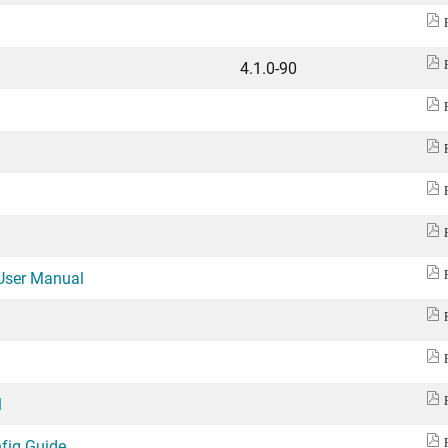
4.1.0-90
User Manual
1
fig Guide