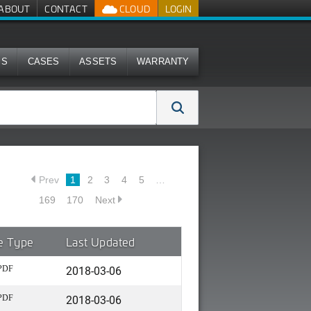
ABOUT
CONTACT
CLOUD
LOGIN
MS
CASES
ASSETS
WARRANTY
Prev
1
2
3
4
5
…
169
170
Next
le Type
Last Updated
2018-03-06
PDF
2018-03-06
PDF