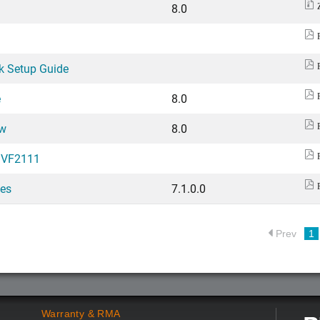
8.0
k Setup Guide
e
8.0
ew
8.0
d VF2111
tes
7.1.0.0
Prev
1
Warranty & RMA